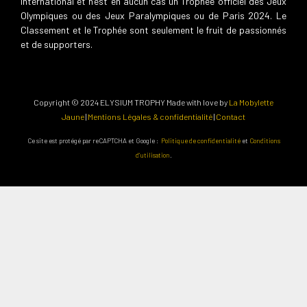
International et n’est en aucun cas un Trophée officiel des Jeux
Olympiques ou des Jeux Paralympiques ou de Paris 2024. Le
Classement et le Trophée sont seulement le fruit de passionnés
et de supporters.
Copyright © 2024 ELYSIUM TROPHY Made with love by
La Mobylette
Jaune
|
Mentions Légales & confidentialité
|
Contact
Ce site est protégé par reCAPTCHA et Google :
Politique de confidentialité
et
Conditions
d’utilisation
.